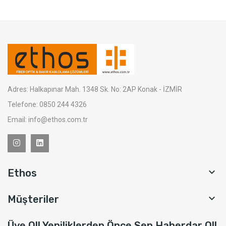
Adres: Halkapınar Mah. 1348 Sk. No: 2AP Konak - İZMİR
Telefone: 0850 244 4326
Email: info@ethos.com.tr

Ethos

Müşteriler
Üye Ol! Yeniliklerden Önce Sen Haberdar Ol!