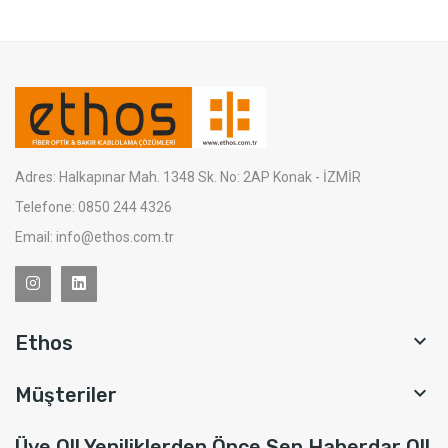
Adres: Halkapınar Mah. 1348 Sk. No: 2AP Konak - İZMİR
Telefone: 0850 244 4326
Email: info@ethos.com.tr

Ethos

Müşteriler
Üye Ol! Yeniliklerden Önce Sen Haberdar Ol!